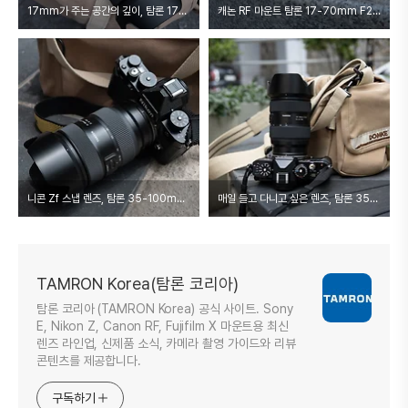
17mm가 주는 공간의 깊이, 탐론 17-70mm F/2.8 Di III-A VC RXD
캐논 RF 마운트 탐론 17-70mm F2.8 Di III-A VC RXD 렌즈 첫 인상
니콘 Zf 스냅 렌즈, 탐론 35-100mm F2.8 하나면 충분한 이유 (덕수궁 건축 스냅)
매일 들고 다니고 싶은 렌즈, 탐론 35-100mm F2.8
TAMRON Korea(탐론 코리아)
탐론 코리아 (TAMRON Korea) 공식 사이트. Sony
E, Nikon Z, Canon RF, Fujifilm X 마운트용 최신
렌즈 라인업, 신제품 소식, 카메라 촬영 가이드와 리뷰
콘텐츠를 제공합니다.
구독하기