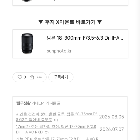
▼
후지 X마운트 바로가기
▼
탐론 18-300mm F/3.5-6.3 Di III-A VC VXD B061 for Fujifilm X-Mount | 썬포토
sunphoto.kr
3
구독하기
'
탐구생활
' 카테고리의 다른 글
시간을 겹겹이 쌓아 올린 골목, 탐론 28-75mm F2.
2026.08.05
8 G2로 담아낸 충무로
(1)
17mm가 주는 공간의 깊이, 탐론 17-70mm F/2.8
2026.07.07
Di III-A VC RXD
(0)
캐논 RF 마운트 탐론 17-70mm F2.8 Di III-A VC R