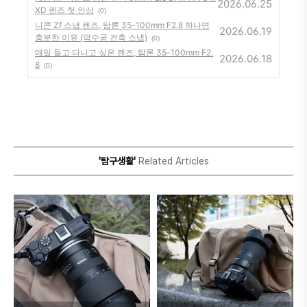
2026.06.25
XD 렌즈 첫 인상
(0)
니콘 Zf 스냅 렌즈, 탐론 35-100mm F2.8 하나면
2026.06.19
충분한 이유 (덕수궁 건축 스냅)
(0)
매일 들고 다니고 싶은 렌즈, 탐론 35-100mm F2.
2026.06.18
8
(0)
'탐구생활'
Related Articles