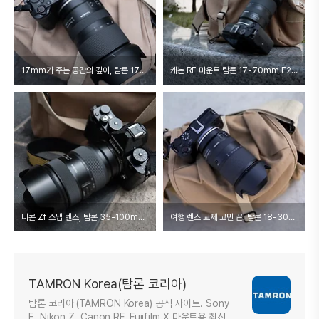
17mm가 주는 공간의 깊이, 탐론 17-70mm F/2.8 Di III-A VC RXD
캐논 RF 마운트 탐론 17-70mm F2.8 Di III-A VC RXD 렌즈 첫 인상
니콘 Zf 스냅 렌즈, 탐론 35-100mm F2.8 하나면 충분한 이유 (덕수궁 건축 스냅)
여행 렌즈 교체 고민 끝! 탐론 18-300mm
TAMRON Korea(탐론 코리아)
탐론 코리아 (TAMRON Korea) 공식 사이트. Sony
E, Nikon Z, Canon RF, Fujifilm X 마운트용 최신