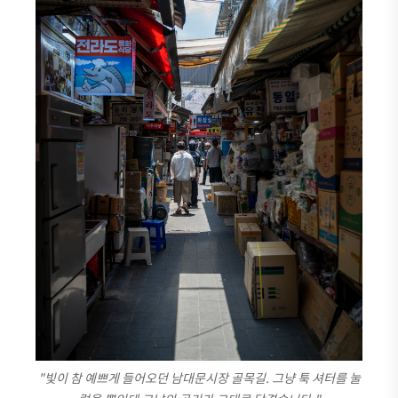
"빛이 참 예쁘게 들어오던 남대문시장 골목길. 그냥 툭 셔터를 눌