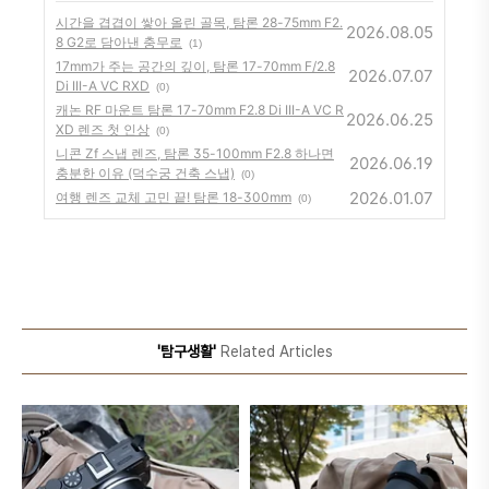
시간을 겹겹이 쌓아 올린 골목, 탐론 28-75mm F2.
2026.08.05
8 G2로 담아낸 충무로
(1)
17mm가 주는 공간의 깊이, 탐론 17-70mm F/2.8
2026.07.07
Di III-A VC RXD
(0)
캐논 RF 마운트 탐론 17-70mm F2.8 Di III-A VC R
2026.06.25
XD 렌즈 첫 인상
(0)
니콘 Zf 스냅 렌즈, 탐론 35-100mm F2.8 하나면
2026.06.19
충분한 이유 (덕수궁 건축 스냅)
(0)
2026.01.07
여행 렌즈 교체 고민 끝! 탐론 18-300mm
(0)
'탐구생활'
Related Articles